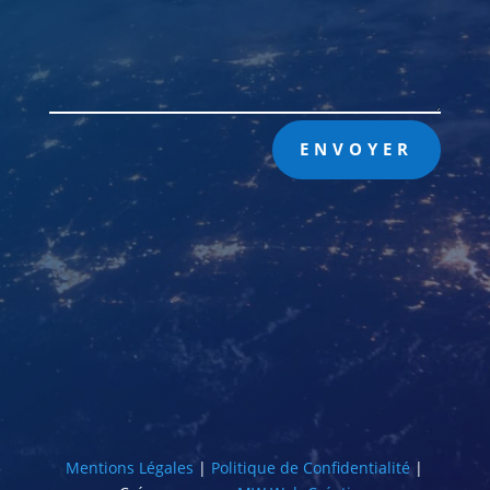
ENVOYER

Lieux
Orange, 84100

Téléphone
06 75 49 80 15
Mentions Légales
|
Politique de Confidentialité
|